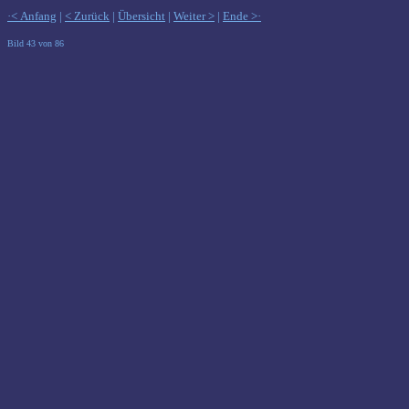
·< Anfang
|
< Zurück
|
Übersicht
|
Weiter >
|
Ende >·
Bild 43 von 86