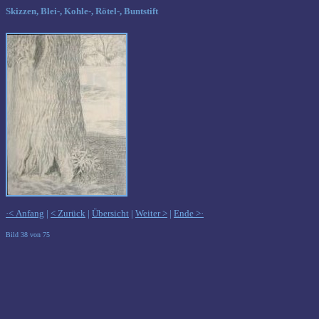
Skizzen, Blei-, Kohle-, Rötel-, Buntstift
·< Anfang
|
< Zurück
|
Übersicht
|
Weiter >
|
Ende >·
Bild 38 von 75