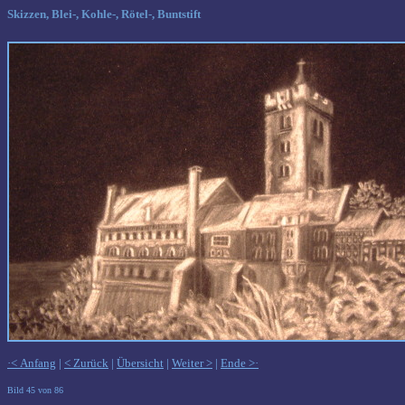
Skizzen, Blei-, Kohle-, Rötel-, Buntstift
·< Anfang
|
< Zurück
|
Übersicht
|
Weiter >
|
Ende >·
Bild 45 von 86