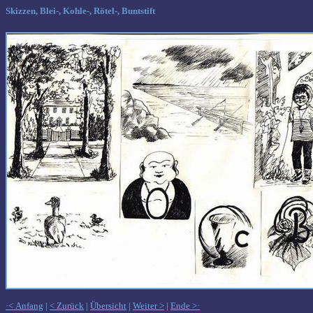
Skizzen, Blei-, Kohle-, Rötel-, Buntstift
·< Anfang
|
< Zurück
|
Übersicht
|
Weiter >
|
Ende >·