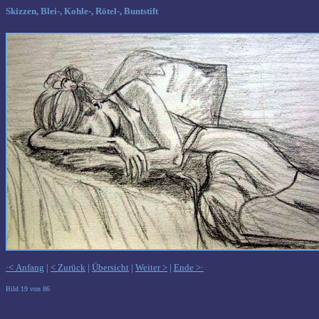
Skizzen, Blei-, Kohle-, Rötel-, Buntstift
·< Anfang
|
< Zurück
|
Übersicht
|
Weiter >
|
Ende >·
Bild 19 von 86