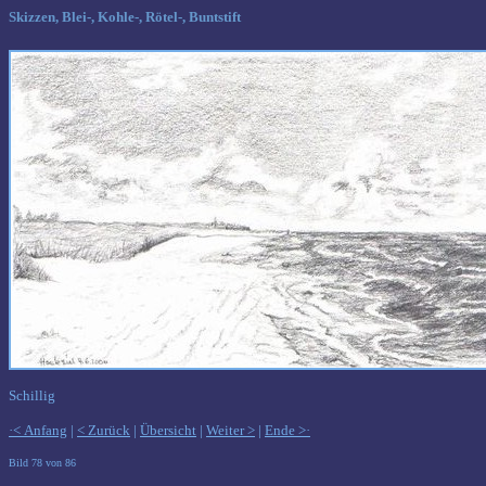
Skizzen, Blei-, Kohle-, Rötel-, Buntstift
Schillig
·< Anfang
|
< Zurück
|
Übersicht
|
Weiter >
|
Ende >·
Bild 78 von 86