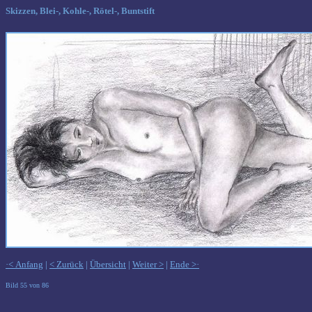
Skizzen, Blei-, Kohle-, Rötel-, Buntstift
·< Anfang
|
< Zurück
|
Übersicht
|
Weiter >
|
Ende >·
Bild 55 von 86